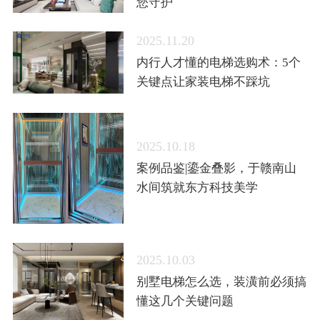
您守护
2025.11.20
内行人才懂的电梯选购术：5个
关键点让家装电梯不踩坑
2025.10.18
案例品鉴|鎏金叠影，于赣南山
水间筑就东方科技美学
2025.10.03
别墅电梯怎么选，装潢前必须搞
懂这几个关键问题